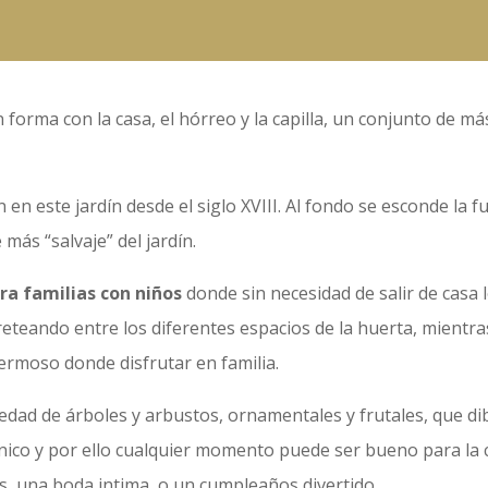
ín forma con la casa, el hórreo y la capilla, un conjunto de 
 en este jardín desde el siglo XVIII. Al fondo se esconde la f
 más “salvaje” del jardín.
ara familias con niños
donde sin necesidad de salir de casa
eteando entre los diferentes espacios de la huerta, mientra
rmoso donde disfrutar en familia.
dad de árboles y arbustos, ornamentales y frutales, que di
único y por ello cualquier momento puede ser bueno para la
s, una boda intima, o un cumpleaños divertido.