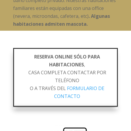
baño completo privado. Nuestras habitaciones
familiares están equipadas con una office
(nevera, microondas, cafetera, etc)
. Algunas
habitaciones admiten mascota.
RESERVA ONLINE SÓLO PARA
HABITACIONES
,
CASA COMPLETA CONTACTAR POR
TELÉFONO
O A TRAVÉS DEL
FORMULARIO DE
CONTACTO